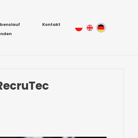
ebenslauf
Kontakt
enden
 RecruTec