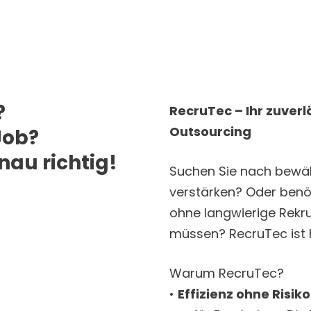
?
RecruTec – Ihr zuverl
Outsourcing
Job?
nau richtig!
Suchen Sie nach bewäh
verstärken? Oder benöt
ohne langwierige Rekr
müssen? RecruTec ist h
Warum RecruTec?
•
Effizienz ohne Risiko