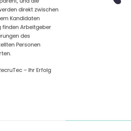
parent, und die
werden direkt zwischen
dem Kandidaten
g finden Arbeitgeber
derungen des
ellten Personen
rten.
ecruTec – Ihr Erfolg