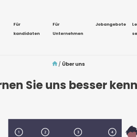
Für
Für
Jobangebote
L
kandidaten
Unternehmen
s
/
Über uns
rnen Sie uns besser ken