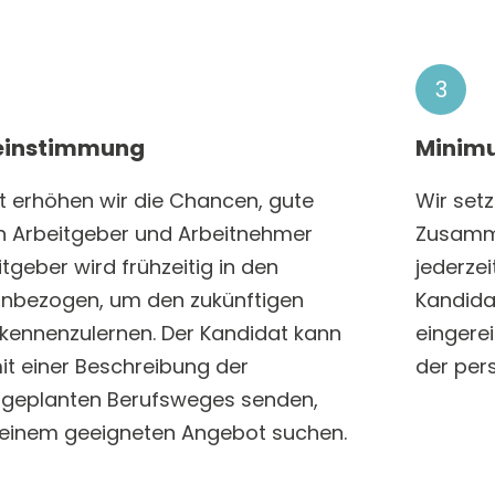
3
reinstimmung
Minimu
t erhöhen wir die Chancen, gute
Wir set
n Arbeitgeber und Arbeitnehmer
Zusamme
tgeber wird frühzeitig in den
jederzei
einbezogen, um den zukünftigen
Kandida
kennenzulernen. Der Kandidat kann
eingerei
it einer Beschreibung der
der per
 geplanten Berufsweges senden,
 einem geeigneten Angebot suchen.